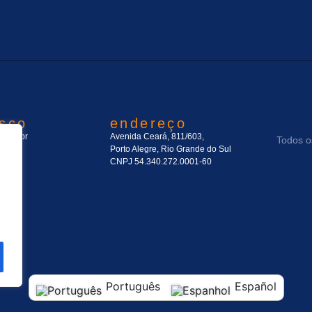
osco
endereço
.com.br
Avenida Ceará, 811/603,
0
Todos os
Porto Alegre, Rio Grande do Sul
CNPJ 54.340.272.0001-60
Português
Español